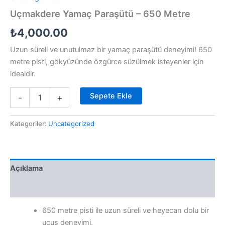
Uçmakdere Yamaç Paraşütü – 650 Metre
₺
4,000.00
Uzun süreli ve unutulmaz bir yamaç paraşütü deneyimi! 650
metre pisti, gökyüzünde özgürce süzülmek isteyenler için
idealdir.
Uçmakdere
Sepete Ekle
-
+
Yamaç
Paraşütü
-
Kategoriler:
Uncategorized
650
Metre
adet
Açıklama
Değerlendirmeler (0)
650 metre pisti ile uzun süreli ve heyecan dolu bir
uçuş deneyimi.